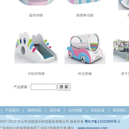
旋转动物
摇摆拳击船
卡哇伊滑梯
时光穿梭
亲子
产品搜索：
|
产品展示
|
新闻动态
|
游乐场
|
合作加盟
|
信息反馈
|
联系我们
 (C) 2007-2015 中山市光阳游乐科技股份有限公司 版权所有
粤ICP备11022685号-1
广东省中山市海景路海景工业区2号捷源大厦 网址：
www.gooyooo.com