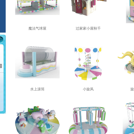
魔法气球屋
过家家小屋秋千
水上滚筒
小旋风
旋