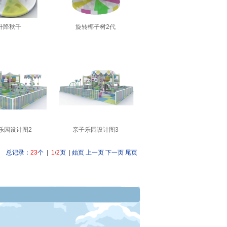
升降秋千
旋转椰子树2代
乐园设计图2
亲子乐园设计图3
总记录：
23
个
|
1
/
2
页
|
始页
上一页
下一页
尾页