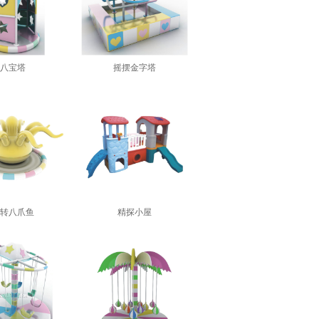
八宝塔
摇摆金字塔
转八爪鱼
精探小屋